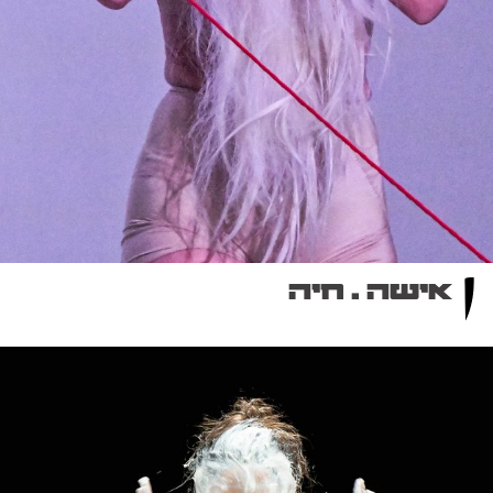
אישה . חיה