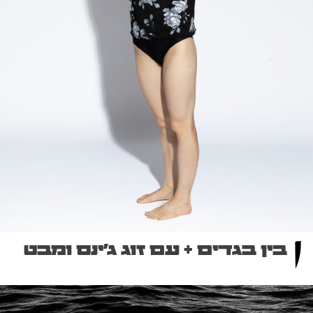
בין בגדים + עם זוג ג׳ינס ומבט