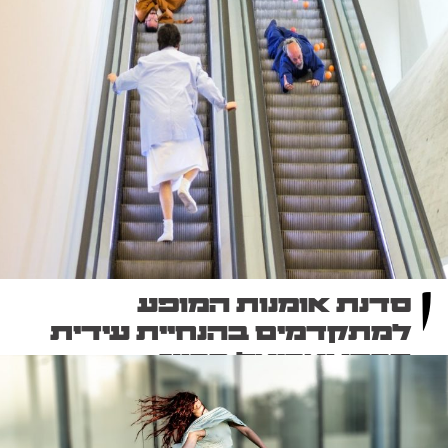
סדנת אומנות המופע
למתקדמים בהנחיית עידית
הרמן ואריאל ברונז