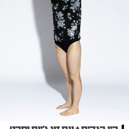
בין בגדים + עם זוג ג׳ינס ומבט