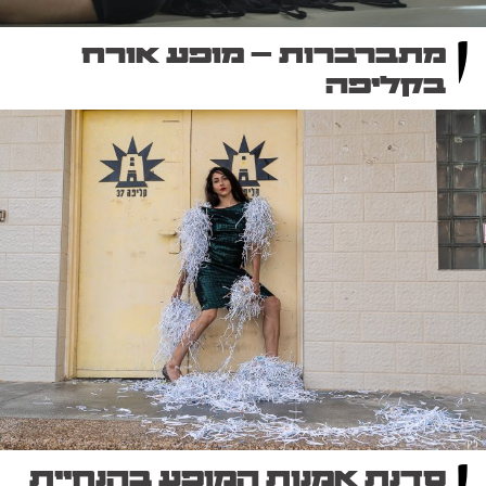
מתברברות – מופע אורח
בקליפה
סדנת אמנות המופע בהנחיית