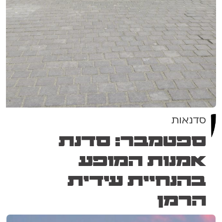
סדנאות
ספטמבר: סדנת
אמנות המופע
בהנחיית עידית
הרמן