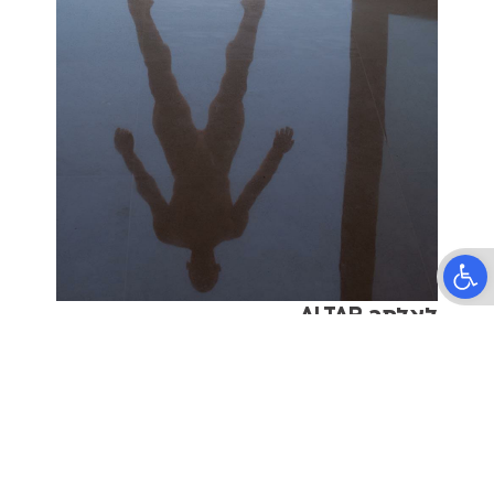
פתח סרגל נגישות
לאלתר ALTAR
תיאטרון קליפה
הרב קוק 37, תל אביב
טלפון:
03-6399090