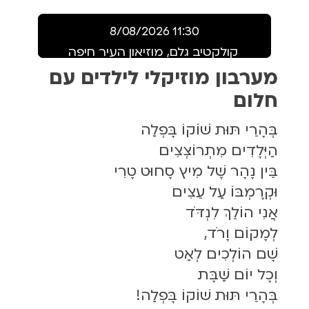
11:30 8/08/2026
קולקטיב גלם, מוזיאון העיר חיפה
מערבון מוזיקלי לילדים עם
חלום
בְּהָרֵי תּוּת שׁוֹקוֹ בָּפְלַה
הַיְּלָדִים מִתְרוֹצְצִים
בֵּין נָהָר שֶׁל מִיץ סָחוּט טָרִי
וּקְרֶמְבּוֹ עַל עֵצִים
אֲנִי הוֹלֵךְ לִנְדֹּד
לְמָקוֹם וָרֹד,
שָׁם הוֹלְכִים לְאַט
וְכָל יוֹם שַׁבָּת
בְּהָרֵי תּוּת שׁוֹקוֹ בָּפְלַה!