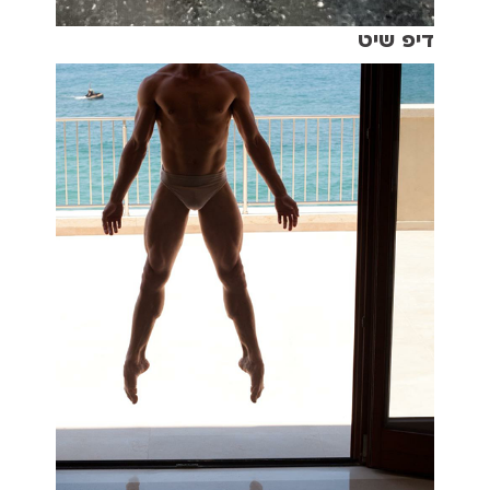
דיפ שיט