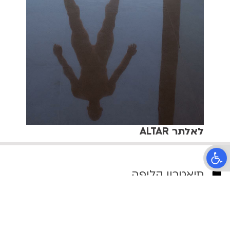
לאלתר ALTAR
פתח סרגל נגישות
תיאטרון קליפה
הרב קוק 37, תל אביב
טלפון:
03-6399090