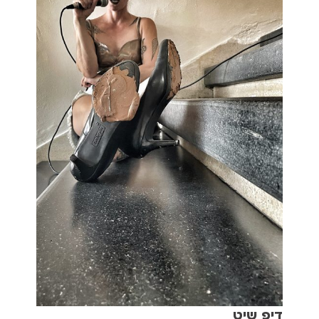
דיפ שיט