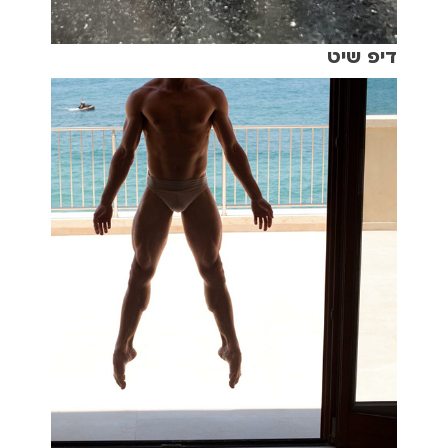
דיפ שיט