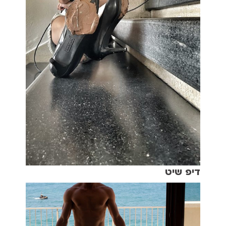
דיפ שיט