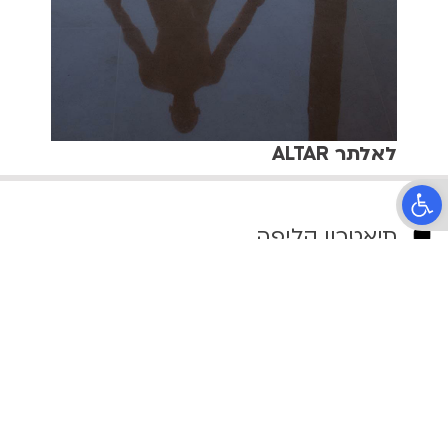
לאלתר ALTAR
פתח סרגל נגישות
תיאטרון קליפה
הרב קוק 37, תל אביב
טלפון:
03-6399090