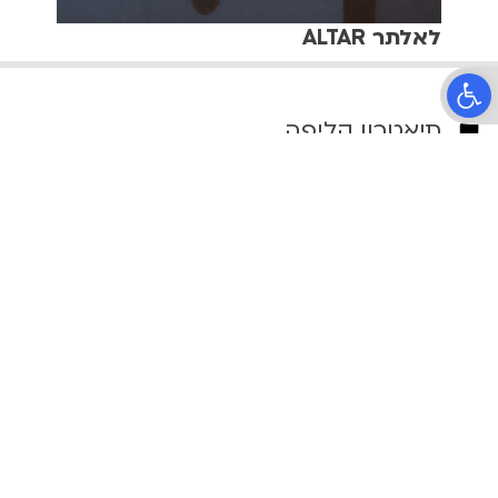
לאלתר ALTAR
פתח סרגל נגישות
תיאטרון קליפה
הרב קוק 37, תל אביב
טלפון:
03-6399090
מדיניות פרטיות
פיתוח:
AtarimTR
| עיצוב:
סיון לוסטגרטן