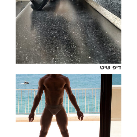
דיפ שיט