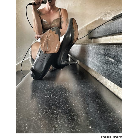
דיפ שיט