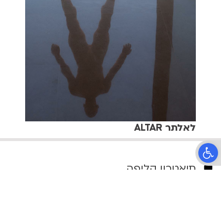
לאלתר ALTAR
פתח סרגל נגישות
תיאטרון קליפה
הרב קוק 37, תל אביב
טלפון:
03-6399090