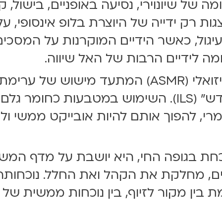
ה של שיונוירי, נסיעה באופניים, בישול, ק
מוצגות רק ידייה של היוצרת בלופ אינסופי,
גול, כאשר הידיים המוקרנות על המסכים
ה לידיים הרבות של האל שיווה.
הוא מיצג אודיו-ויזואלי (ASMR) המתעד מיש
מציגים מטבעות של "שקל חדש" (ILS). השימוש במטב
י, להפוך אותם להיות אובייקט ממשי ול
נוכחת בגופה החי, היא יושבת על מדף ה
, מחלקת את הקהל ואת החלל. נוכחותה 
ן מקור לזיוף, בין נוכחות ממשית של גו