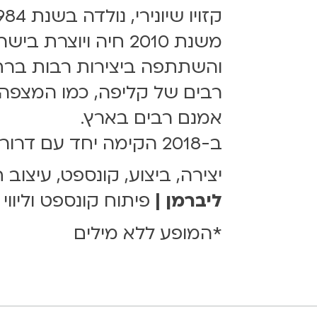
והשתתפה ביצירות רבות ברח
אמנם רבים בארץ.
ב-2018 הקימה יחד עם דרור ליברמן את take down במסגרתו יצרו את log out ואת blue balls
יצירה, ביצוע, קונספט, עיצוב 
ליברמן |
פיתוח קונספט וליווי
*המופע ללא מילים