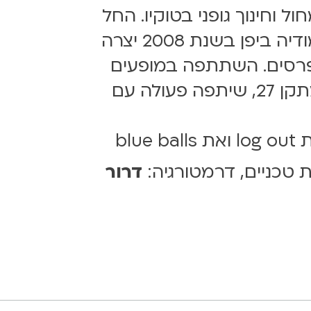
אקדמיה למחול וחינוך גופני בטוקיו. החל
משנת 2010 חיה ויוצרת בישראל וחברה בקבוצת קליפה. במקביל ללימודיה ביפן בשנת 2008 יצרה
פרסים. השתתפה במופעים
רבים של קליפה, כמו המצפה, מה קורה עם שבתאי, forever/never, מתקן 27, שיתפה פעולה עם
 טכניים, דרמטורגיה:
דרור