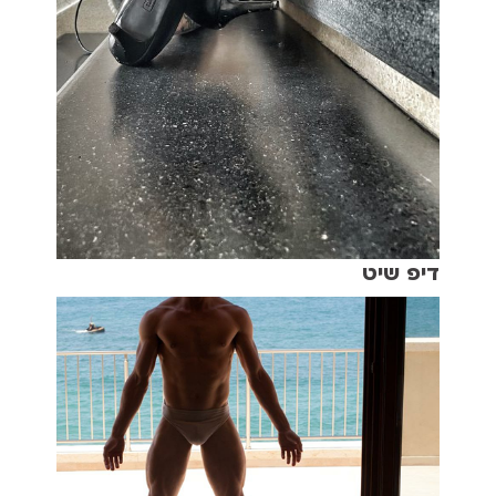
דיפ שיט