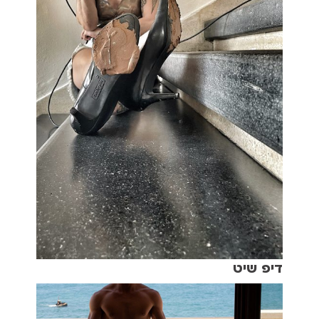
דיפ שיט