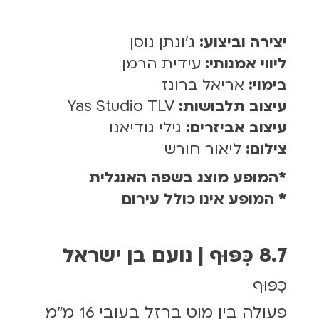
יצירה וביצוע:
ג'ונתן נוסן
ליווי אמנותי:
עידית הרמן
בימוי:
אריאל ברונז
עיצוב תלבושות:
Yas Studio TLV
עיצוב אביזרים:
גילי גודיאנו
צילום:
ליאור חורש
*המופע מוצג בשפה האנגלית
* המופע אינו כולל עירום
8.7 כִּפּוּף | נועם בן ישראל
כִּפּוּף
פעולה בין מוט ברזל בעובי 16 מ"מ