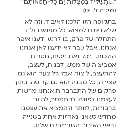
"…וְתַשְׁלִיךְ בִּמְצֻלוֹת יָם כָּל-חַטֹּאותָם"
(מיכה ז', יט).
בתקופה הזו הלכנו לאיבוד. וזה לא
שלא ניסינו למצוא. כל מפגש הוליד
התחלה של פרק, בו לרגע ידענו איפה
אנחנו. אבל כבר לא ידענו לאן אנחנו
הולכות. ובכל זאת ניסינו, חסרות
אמביציה של ממש, לבנות, לעצב,
להתעצב, ליצור. אבל כל צעד הוא גם
עצירה, כל מבנה הוא גם קריסה. בתוך
פרקים של התברברות אנחנו מרשות
לעצמנו לפנטז, להתמסר, להיות
ברבורות, לוותר ולהמציא את עצמנו
מחדש כשאנו נאחזות אחת בשנייה
ובאיי האיבוד השבריריים שלנו.