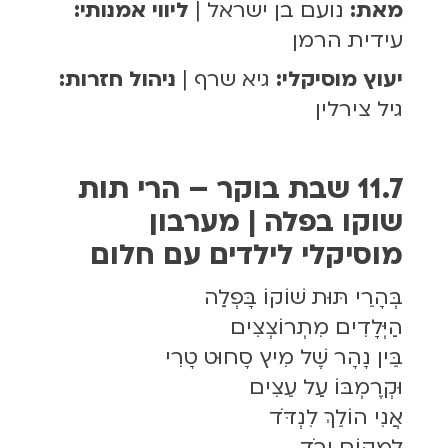
מאת:
נועם בן ישראל |
ליווי אמנותי:
עידית הרמן
יעוץ מוסיקלי:
גיא שרף |
ניהול חזרות:
גיל צירלין
11.7 שבת בוקר – הרי תות
שוקו בפלה | מערבון
מוסיקלי לילדים עם חלום
בְּהָרֵי תּוּת שׁוֹקוֹ בָּפְלַה
הַיְּלָדִים מִתְרוֹצְצִים
בֵּין נָהָר שֶׁל מִיץ סָחוּט טָרִי
וּקְרֶמְבּוֹ עַל עֵצִים
אֲנִי הוֹלֵךְ לִנְדֹּד
לְמָקוֹם וָרֹד,