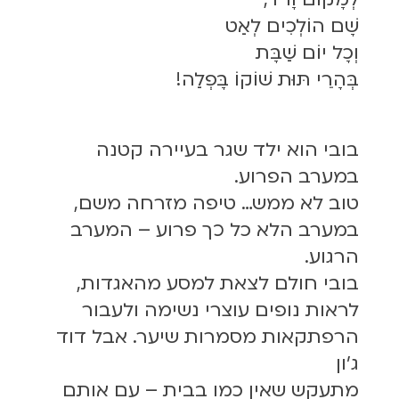
שָׁם הוֹלְכִים לְאַט
וְכָל יוֹם שַׁבָּת
בְּהָרֵי תּוּת שׁוֹקוֹ בָּפְלַה!
בובי הוא ילד שגר בעיירה קטנה
במערב הפרוע.
טוב לא ממש… טיפה מזרחה משם,
במערב הלא כל כך פרוע – המערב
הרגוע.
בובי חולם לצאת למסע מהאגדות,
לראות נופים עוצרי נשימה ולעבור
הרפתקאות מסמרות שיער. אבל דוד
ג'ון
מתעקש שאין כמו בבית – עם אותם