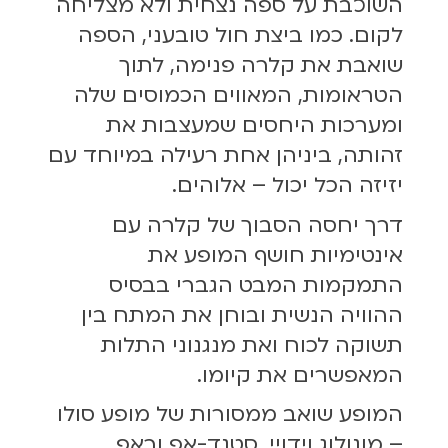
השוכבת על ספה נצחית ולא מצליחה
לקום. כמו ביצת חול טובעני, הספה
שואבת את קלרה פנימה, לתוך
הטראומות, המאווים הכמוסים שלה
ומערכות היחסים שמעצבות את
זהותה, ביניהן אחת רעילה במיוחד עם
יזיזה הכל יכול – אלוהים.
דרך יחסה הסבוך של קלרה עם
אינטימיות חושף המופע את
התמקמות המבט הגברי בבסיס
ההוויה הנשית ובוחן את המתח בין
תשוקה לכוח ואת מנגנוני התלות
המאפשרים את קיומו.
המופע שואב ממסורות של מופע סולו
– מונולוג וידויי, סטנד-אפ וראפ,