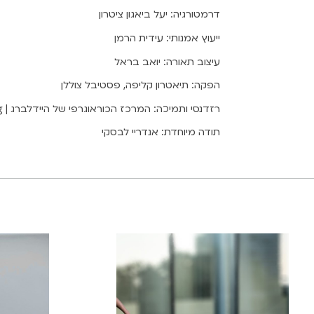
דרמטורגיה: יעל ביאגון ציטרון
ייעוץ אמנותי: עידית הרמן
עיצוב תאורה: יואב בראל
הפקה: תיאטרון קליפה, פסטיבל צוללן
רזדנסי ותמיכה: המרכז הכוראוגרפי של היידלברג | CC – Choreographic Center Heidelberg
תודה מיוחדת: אנדריי לבסקי