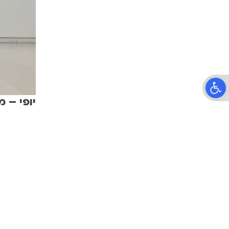
פתח סרגל נגישות
יופי – 
במוזיאו
תיאטרון קליפה
הרב קוק 37, תל אביב
טלפון:
03-6399090