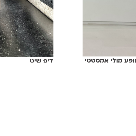
מופע קולי אקסטטי
דיפ שיט
ן ת"א לאמנות