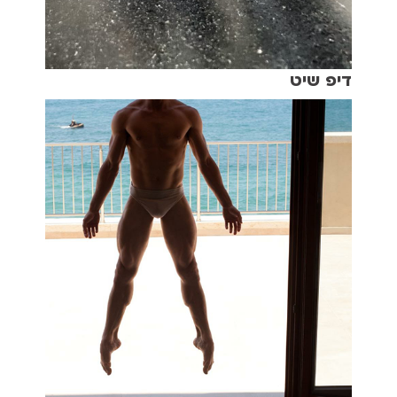
דיפ שיט