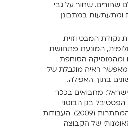
 שחורים. שחור על גבי
ת ומתעתעות במתבונן
ת נקודת המבט וזוית
חלומית, המונעת מתחושת
ו ומהמוסיקה הסוחפת
 המאפשר ראיה מוגבלת של
ונים בתוך האפילה.
ישראל: מחבואים בככר
מאכינה, בפתיחת הפסטיבל בגן הבוטני
(2001), משחק מרכבה, בפתיחת הפסטיבל (2005), ק' במוזיאון אסירי המחתרות (2009). העבודות
האומנותי של הקבוצה