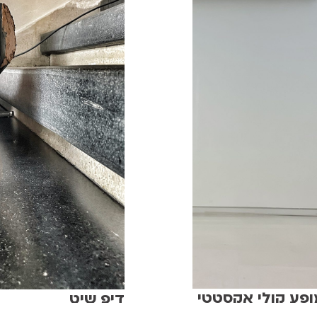
מופע קולי אקסטטי
דיפ שיט