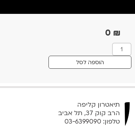
0
₪
כ
מ
ו
הוספה לסל
ת
ש
ל
W
e
תיאטרון קליפה
C
o
הרב קוק 37, תל אביב
u
טלפון:
03-6399090
l
d