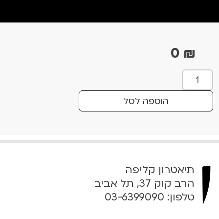
0
₪
כ
מ
ו
הוספה לסל
ת
ש
ל
W
e
תיאטרון קליפה
C
o
הרב קוק 37, תל אביב
u
טלפון:
03-6399090
l
d