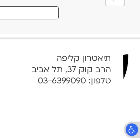
מ
ו
ת
ש
ל
W
e
תיאטרון קליפה
C
o
הרב קוק 37, תל אביב
u
טלפון:
03-6399090
l
d
B
e
H
e
r
פתח סרגל נגישות
o
e