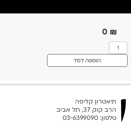
0
₪
כ
מ
ו
הוספה לסל
ת
ש
ל
W
e
תיאטרון קליפה
C
o
הרב קוק 37, תל אביב
u
טלפון:
03-6399090
l
d