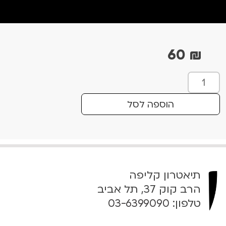
60
₪
כ
מ
ו
הוספה לסל
ת
ש
ל
T
h
תיאטרון קליפה
i
s
הרב קוק 37, תל אביב
i
טלפון:
03-6399090
s
H