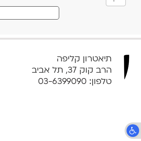
מ
ו
ת
ש
ל
S
t
תיאטרון קליפה
r
a
הרב קוק 37, תל אביב
n
טלפון:
03-6399090
g
e
F
r
u
i
t
פתח סרגל נגישות
-
1