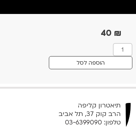
40
₪
כ
מ
ו
הוספה לסל
ת
ש
ל
S
t
תיאטרון קליפה
r
a
הרב קוק 37, תל אביב
n
טלפון:
03-6399090
g
e