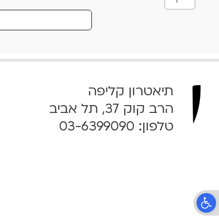
מ
ו
ת
ש
ל
S
t
תיאטרון קליפה
r
a
הרב קוק 37, תל אביב
n
טלפון:
03-6399090
g
e
F
r
u
i
t
פתח סרגל נגישות
-
0