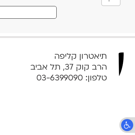
מ
ו
ת
ש
ל
S
t
תיאטרון קליפה
r
a
הרב קוק 37, תל אביב
n
טלפון:
03-6399090
g
e
F
r
u
i
t
פתח סרגל נגישות
–
נ