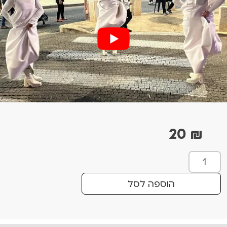
20
₪
כ
מ
ו
הוספה לסל
ת
ש
ל