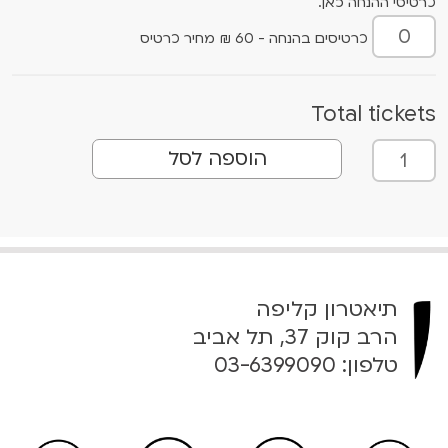
כרטיסי ההנחה כאן.
כרטיסים בהנחה - 60 ₪ מחיר כרטיס
Total tickets
כ
הוספה לסל
מ
ו
ת
ש
ל
l
תיאטרון קליפה
o
הרב קוק 37, תל אביב
g
טלפון:
03-6399090
o
u
t
0