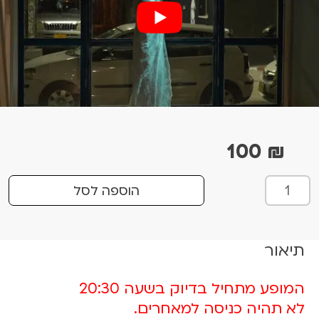
100
₪
כ
הוספה לסל
מ
ו
ת
תיאור
ש
ל
ק
המופע מתחיל בדיוק בשעה 20:30
ר
לא תהיה כניסה למאחרים.