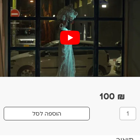
100
₪
כ
הוספה לסל
מ
ו
ת
תיאור