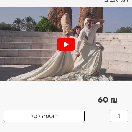
60
₪
כ
הוספה לסל
מ
ו