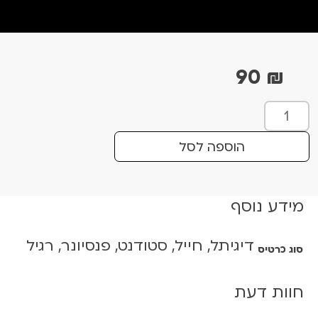
90
₪
כ
מ
ו
הוספה לסל
ת
ש
ל
מידע נוסף
I
-
דיגיתל, חייל, סטודנט, פנסיונר, רגיל
D
סוג כרטיס
a
r
חוות דעת
e
-