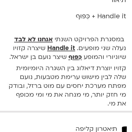
ש
ל
H
Handle it + כִּפּוּף
a
n
d
במסגרת הפרויקט השנתי
אנחנו לא לבד
l
נעלה שני מופעים.
andle it
H
שיצרה קזויו
e
שיוניורי והמופע
כִּפּוּף
שיצר נועם בן ישראל.
i
t
קזויו יוצרת דיאלוג בין השגרה היומיומית
+
שלה לבין מישוש ערימת מטבעות, נועם
כִּ
מפתח מערכת יחסים עם מוט ברזל, ובודק
פּ
וּ
מי חזק יותר, מי מנחה את מי ומי מכופף
ף
את מי.
2
9
.
1
תיאטרון קליפה