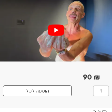
90
₪
כ
הוספה לסל
מ
ו
ת
תיאור