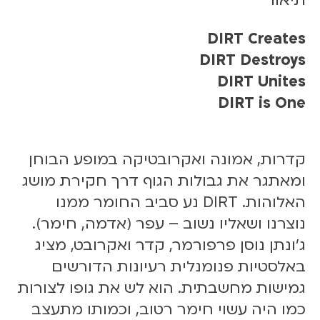
ש
ל
d
DIRT Creates
i
DIRT Destroys
r
DIRT Unites
t
DIRT is One
0
5
.
0
קדרות, אמונה ואקרובטיקה במופע הבוחן
9
ומאתגר את גבולות הגוף דרך חקירת מושג
.
האלוהות. DIRT נע סביב החומר ממנו
2
נוצרנו ושאליו נשוב – עפר (אדמה, חימר).
4
|
ג׳ונתן נוסן פרפורמר, קדר ואקרובט, מציג
2
באלסטיות פנומנלית רעיונות הדורשים
1
גמישות מחשבתית. הוא לש את גופו לצורות
:
כמו היה עשוי חימר רטוב, וכמותו מתעצב
0