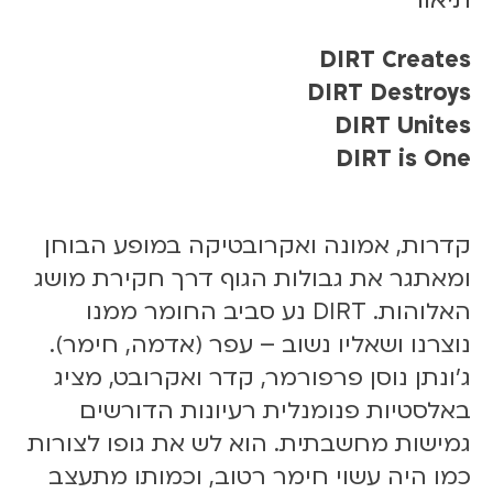
ש
ל
d
DIRT Creates
i
DIRT Destroys
r
DIRT Unites
t
DIRT is One
0
3
.
0
קדרות, אמונה ואקרובטיקה במופע הבוחן
4
ומאתגר את גבולות הגוף דרך חקירת מושג
.
האלוהות. DIRT נע סביב החומר ממנו
2
נוצרנו ושאליו נשוב – עפר (אדמה, חימר).
5
|
ג׳ונתן נוסן פרפורמר, קדר ואקרובט, מציג
2
באלסטיות פנומנלית רעיונות הדורשים
0
גמישות מחשבתית. הוא לש את גופו לצורות
:
כמו היה עשוי חימר רטוב, וכמותו מתעצב
3