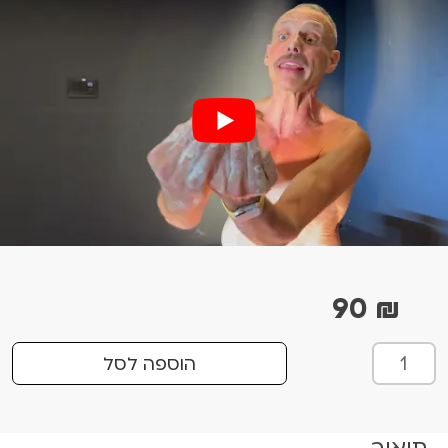
90
₪
כ
הוספה לסל
מ
ו
ת
תיאור