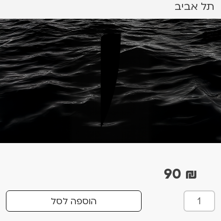
תל אביב
90
₪
כ
הוספה לסל
מ
ו