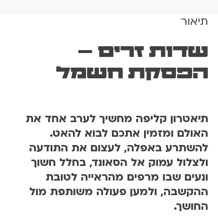
ת
תיאור
ש
ל
ש
שדות זרים –
ד
ו
הפסקת חשמל
ת
ז
ר
י
תיאטרון קליפה מחשיך לערב אחד את
ם
האולם ומזמין אתכם לבוא להאט.
-
להשתרע באפלה, לעצום את התודעה
ה
ולצלול עמוק אל הסאונד, בחלל חשוך
פ
ס
ונעים שבו מרפים מהראייה לטובת
ק
ההקשבה, ולמען פעולה משותפת מול
ת
החושך.
ח