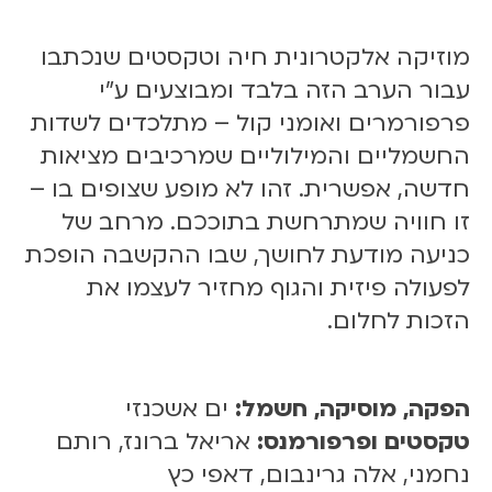
ש
מ
מוזיקה אלקטרונית חיה וטקסטים שנכתבו
ל
3
עבור הערב הזה בלבד ומבוצעים ע״י
1
פרפורמרים ואומני קול – מתלכדים לשדות
.
החשמליים והמילוליים שמרכיבים מציאות
0
חדשה, אפשרית.
זהו לא מופע שצופים בו –
7
.
זו חוויה שמתרחשת בתוככם. מרחב של
2
כניעה מודעת לחושך, שבו ההקשבה הופכת
5
לפעולה פיזית והגוף מחזיר לעצמו את
|
הזכות לחלום.
2
0
:
0
הפקה, מוסיקה, חשמל:
ים אשכנזי
0
טקסטים ופרפורמנס:
אריאל ברונז, רותם
נחמני, אלה גרינבום, דאפי כץ