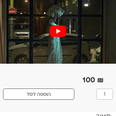
100
₪
כ
הוספה לסל
מ
ו
ת
תיאור