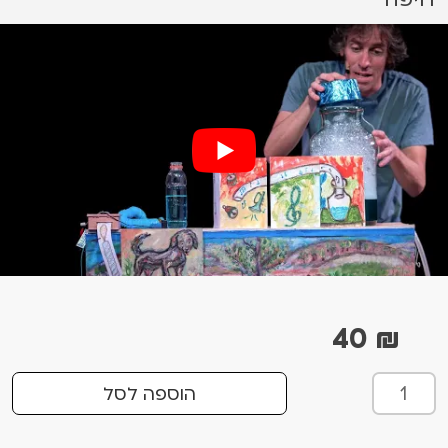
40
₪
כ
הוספה לסל
מ
ו