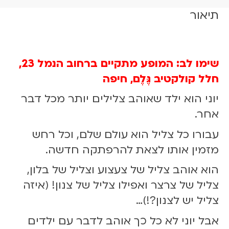
ת
תיאור
ש
ל
צ
ל
שימו לב: המופע מתקיים ברחוב הנמל 23,
י
חלל קולקטיב גֶּלֶם, חיפה
ל
י
יוני הוא ילד שאוהב צלילים יותר מכל דבר
ם
אחר.
ב
צ
עבורו כל צליל הוא עולם שלם, וכל רחש
נ
מזמין אותו לצאת להרפתקה חדשה.
צ
נ
הוא אוהב צליל של צעצוע וצליל של בלון,
ת
צליל של צרצר ואפילו צליל של צנון! (איזה
3
צליל יש לצנון?!)…
0
.
אבל יוני לא כל כך אוהב לדבר עם ילדים
0