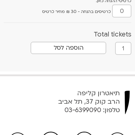
כרטיסי ההנחה כאן.
כרטיסים בהנחה - 30 ₪ מחיר כרטיס
Total tickets
כ
הוספה לסל
מ
ו
ת
ש
ל
צ
תיאטרון קליפה
ל
הרב קוק 37, תל אביב
י
טלפון:
03-6399090
ל
י
ם
ב