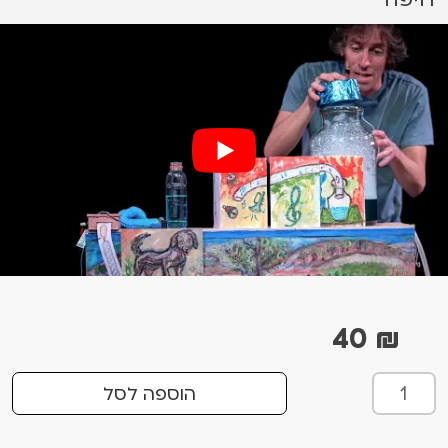
40
₪
כ
הוספה לסל
מ
ו