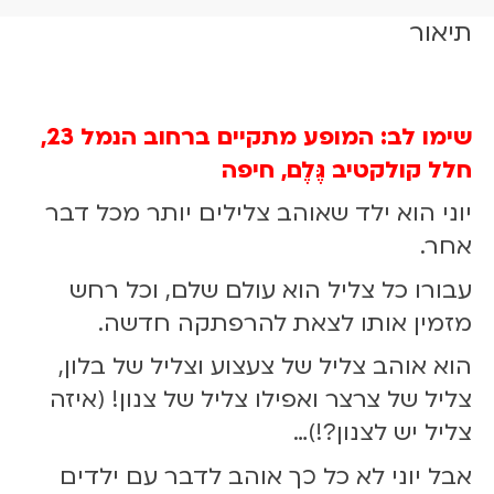
ת
תיאור
ש
ל
צ
ל
שימו לב: המופע מתקיים ברחוב הנמל 23,
י
חלל קולקטיב גֶּלֶם, חיפה
ל
י
יוני הוא ילד שאוהב צלילים יותר מכל דבר
ם
אחר.
ב
צ
עבורו כל צליל הוא עולם שלם, וכל רחש
נ
מזמין אותו לצאת להרפתקה חדשה.
צ
נ
הוא אוהב צליל של צעצוע וצליל של בלון,
ת
צליל של צרצר ואפילו צליל של צנון! (איזה
1
צליל יש לצנון?!)…
4
.
אבל יוני לא כל כך אוהב לדבר עם ילדים
0