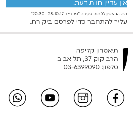
אין עדיין חוות דעת.
6
ז
-
0
היה הראשון לכתוב סקירה “פרדייז-28.10.17 | 20:30”
2
עליך
להתחבר
כדי לפרסם ביקורת.
8
₪
.
1
0
ע
תיאטרון קליפה
.
ד
הרב קוק 37, תל אביב
1
טלפון:
03-6399090
7
8
|
2
0
0
:
₪
3
0