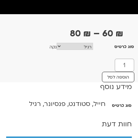
ט
80
₪
–
60
₪
ו
סוג כרטיס
נקה
ו
ח
כ
מ
מ
ו
ח
הוספה לסל
ת
מידע נוסף
י
ש
ר
ל
חייל, סטודנט, פנסיונר, רגיל
י
סוג כרטיס
פ
ר
ם
ד
חוות דעת
:
י
י