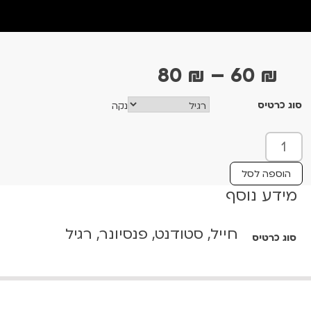
ט
80
₪
–
60
₪
ו
סוג כרטיס
נקה
ו
ח
כ
מ
מ
ו
ח
הוספה לסל
ת
מידע נוסף
י
ש
ר
ל
חייל, סטודנט, פנסיונר, רגיל
י
סוג כרטיס
פ
ל
ם
א
:
ן
ב