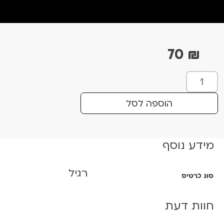
70
₪
כ
מ
ו
הוספה לסל
ת
ש
ל
מידע נוסף
ע
נ
רגיל
ת
סוג כרטיס
ג
ר
חוות דעת
י
ג