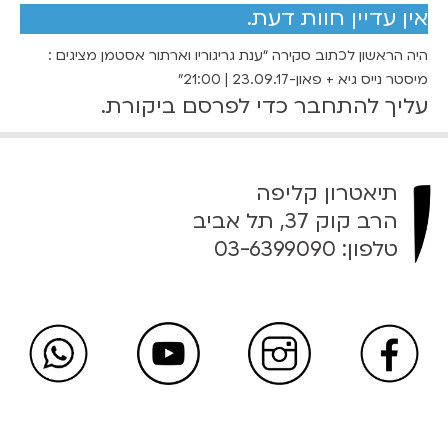
אין עדיין חוות דעת.
ו
ר
היה הראשון לכתוב סקירה “ענת גריגוריו וארתור אסטמן מציגים :
י
מיסטר נייס גיא + פאון-23.09.17 | 21:00”
ו
עליך
להתחבר
כדי לפרסם ביקורת.
ו
א
ר
ת
תיאטרון קליפה
ו
הרב קוק 37, תל אביב
ר
טלפון:
03-6399090
א
ס
ט
מ
ן
מ
צ
י