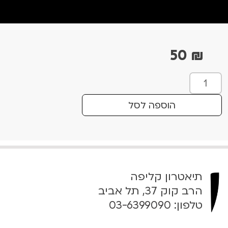
50
₪
כ
מ
ו
הוספה לסל
ת
ש
ל
ס
י
תיאטרון קליפה
פ
ו
הרב קוק 37, תל אביב
ר
טלפון:
03-6399090
י
ה