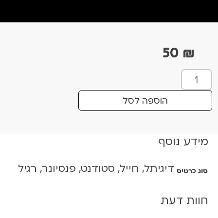
50
₪
כ
מ
ו
הוספה לסל
ת
ש
ל
מידע נוסף
ס
י
דיגיתל, חייל, סטודנט, פנסיונר, רגיל
פ
סוג כרטיס
ו
ר
חוות דעת
י
ה