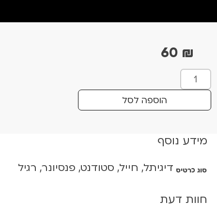
60
₪
כ
מ
ו
הוספה לסל
ת
ש
ל
מידע נוסף
ס
י
דיגיתל, חייל, סטודנט, פנסיונר, רגיל
פ
סוג כרטיס
ו
ר
חוות דעת
י
ה