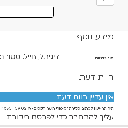
מ
ו
ת
ש
ל
מידע נוסף
ס
י
פ
דיגיתל, חייל, סטודנט
ו
סוג כרטיס
ר
י
חוות דעת
ה
י
ע
אין עדיין חוות דעת.
ר
ה
היה הראשון לכתוב סקירה “סיפורי היער הקסום-09.02.19 | 11:30”
ק
עליך
להתחבר
כדי לפרסם ביקורת.
ס
ו