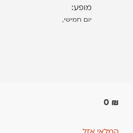
מופע:
יום חמישי,
0
₪
המלאי אזל