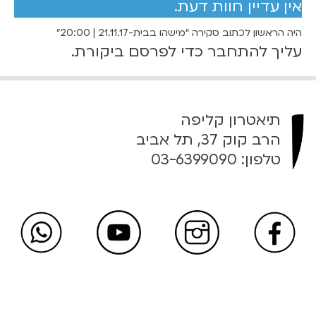
אין עדיין חוות דעת.
7
ב
ב
0
היה הראשון לכתוב סקירה “מישהו בבית-21.11.17 | 20:00”
י
עליך
להתחבר
כדי לפרסם ביקורת.
ת
₪
-
2
1
ע
תיאטרון קליפה
.
ד
הרב קוק 37, תל אביב
1
טלפון:
03-6399090
1
9
.
1
0
7
|
₪
2
0
:
0