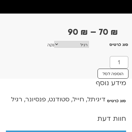
ט
90
₪
–
70
₪
ו
סוג כרטיס
נקה
ו
ח
כ
מ
מ
ו
ח
הוספה לסל
ת
מידע נוסף
י
ש
ר
ל
דיגיתל, חייל, סטודנט, פנסיונר, רגיל
י
סוג כרטיס
מ
י
ם
ש
חוות דעת
:
ה
ו