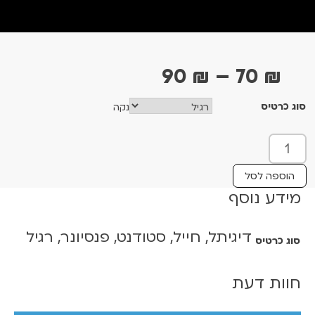
ט
90
₪
–
70
₪
ו
סוג כרטיס
נקה
ו
ח
כ
מ
מ
ו
ח
הוספה לסל
ת
מידע נוסף
י
ש
ר
ל
דיגיתל, חייל, סטודנט, פנסיונר, רגיל
י
סוג כרטיס
מ
י
ם
ש
חוות דעת
:
ה
ו