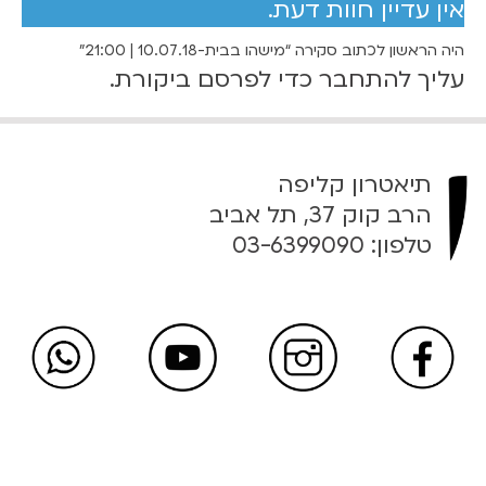
אין עדיין חוות דעת.
7
ב
ב
0
היה הראשון לכתוב סקירה “מישהו בבית-10.07.18 | 21:00”
י
עליך
להתחבר
כדי לפרסם ביקורת.
ת
₪
-
1
0
ע
תיאטרון קליפה
.
ד
הרב קוק 37, תל אביב
0
טלפון:
03-6399090
7
9
.
1
0
8
|
₪
2
1
:
0