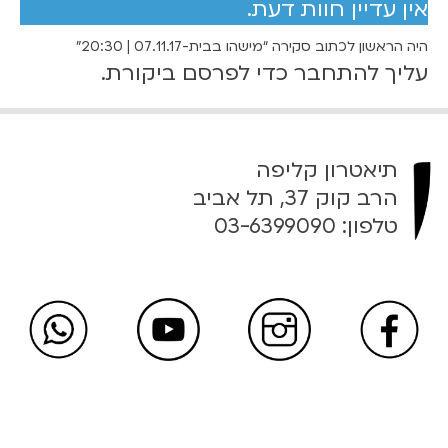
אין עדיין חוות דעת.
7
ב
ב
0
היה הראשון לכתוב סקירה “מישהו בבית-07.11.17 | 20:30”
י
עליך
להתחבר
כדי לפרסם ביקורת.
ת
₪
-
0
7
ע
תיאטרון קליפה
.
ד
הרב קוק 37, תל אביב
1
טלפון:
03-6399090
1
9
.
1
0
7
|
₪
2
0
:
3