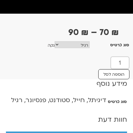
ט
90
₪
–
70
₪
ו
סוג כרטיס
נקה
ו
ח
כ
מ
מ
ו
ח
הוספה לסל
ת
מידע נוסף
י
ש
ר
ל
דיגיתל, חייל, סטודנט, פנסיונר, רגיל
י
סוג כרטיס
מ
י
ם
ש
חוות דעת
:
ה
ו